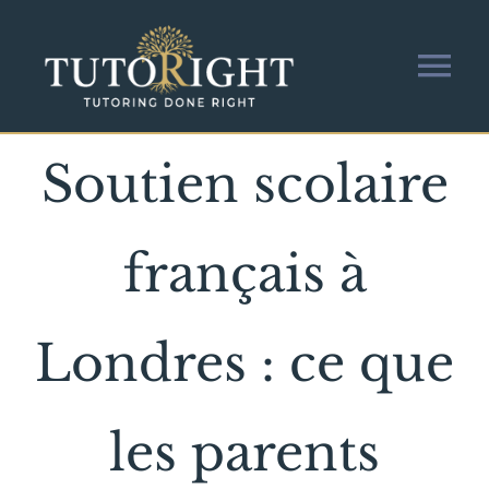
Skip
to
content
Tog
Nav
About Us
Soutien scolaire
Our Services
français à
Join Our Team
Londres : ce que
Get in touch
les parents
Blog