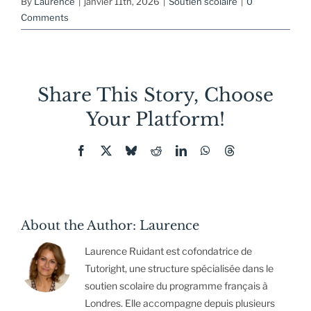
By
Laurence
|
janvier 11th, 2026
|
Soutien scolaire
|
0
Comments
Share This Story, Choose
Your Platform!
Facebook
X
Bluesky
Reddit
LinkedIn
WhatsApp
Threads
About the Author:
Laurence
Laurence Ruidant est cofondatrice de
Tutoright, une structure spécialisée dans le
soutien scolaire du programme français à
Londres. Elle accompagne depuis plusieurs