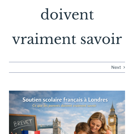
Portal
doivent
vraiment savoir
Next
View
Larger
Image