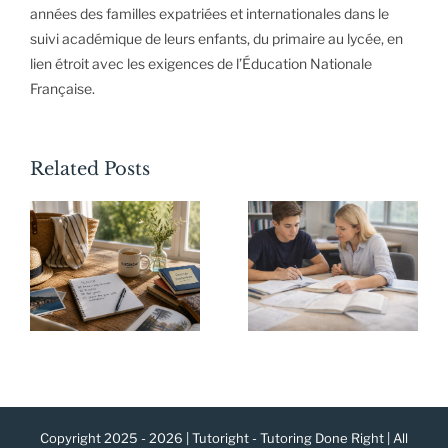
années des familles expatriées et internationales dans le
suivi académique de leurs enfants, du primaire au lycée, en
lien étroit avec les exigences de l’Éducation Nationale
r
Cours
Préparer
Française.
e
particuliers
la rentrée
:
ou cours
scolaire :
Related Posts
i
en
pourquoi
e
groupe :
l’été est le
r
quelle est
meilleur
t
la
moment
meilleure
pour
préparation
prendre
pour le
une
r
Brevet et
longueur
Copyright 2025 - 2026 | Tutoright - Tutoring Done Right | All