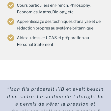
Cours particuliers en French, Philosophy,
Economics, Maths, Biology, etc.
Apprentissage des techniques d’analyse et de
rédaction propres au système britannique
Aide au dossier UCAS et préparation au
Personal Statement
“Les séances d’oral de French A-Level
“Mon fils préparait l’IB et avait besoin
d’un cadre. Le soutien de Tutoright lui
ont été décisives. Ma fille s’est
présentée confiante et préparée.”
a permis de gérer la pression et